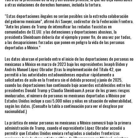
a otras violaciones de derechos humanos, incluida la tortura.
“Estas deportaciones ilegales no serían posibles sin la estrecha colaboración
del gobierno mexicano”, afirmó Ari Sawyer, codirector de la Federación Frontera.
“Ante los planes de Trump de intensificar las redadas fascistas en
comunidades de EE.UU. y las detenciones y deportaciones abusivas, la
presidenta Sheinbaum debería dar el ejemplo y poner fin, de una vez por todas,
a las desapariciones forzadas que ponen en peligro la vida de las personas
deportadas a México.”
Los datos abarcan el período entre el inicio de las deportaciones de personas no
mexicanas a México en marzo de 2023 bajo los expresidentes Joseph Biden y
Andrés Manuel López Obrador (tras la implementación del Título 42, que
permitió a las autoridades estadounidenses expulsar rápidamente a
solicitantes de asilo en la frontera sin el debido proceso) y junio de 2025,
cuando las deportaciones han continuado bajo acuerdos establecidos entre los
presidentes Donald Trump y Claudia Sheinbaum.A pesar de los graves riesgos
involucrados, el número de personas no mexicanas deportadas a México por
Estados Unidos incluye a casi 5,000 niños y niñas en situación de vulnerabilidad,
según los datos. (Consulte la tabla a continuación para ver el desglose por
nacionalidad.)
La práctica de enviar personas no mexicanas a México comenzó bajo la primera
administración de Trump, cuando el expresidente López Obrador accedió a
permitir que Estados Unidos enviara refugiados a ciudades fronterizas