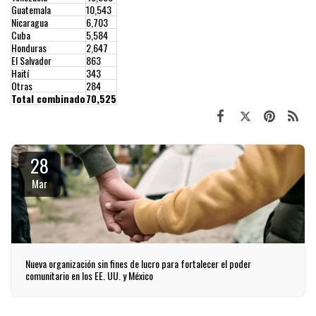
Guatemala
10,543
Nicaragua
6,703
Cuba
5,584
Honduras
2,647
El Salvador
863
Haití
343
Otras
284
Total combinado
70,525
28
Mar
Nueva organización sin fines de lucro para fortalecer el poder
comunitario en los EE. UU. y México