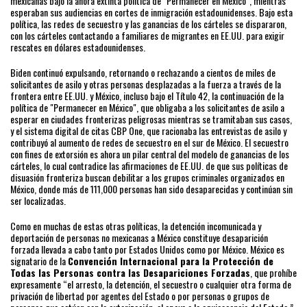
mexicanas bajo la ahora extinta política de "Permanecer en México", mientras
esperaban sus audiencias en cortes de inmigración estadounidenses. Bajo esta
política, las redes de secuestro y las ganancias de los cárteles se dispararon,
con los cárteles contactando a familiares de migrantes en EE.UU. para exigir
rescates en dólares estadounidenses.
Biden continuó expulsando, retornando o rechazando a cientos de miles de
solicitantes de asilo y otras personas desplazadas a la fuerza a través de la
frontera entre EE.UU. y México, incluso bajo el Título 42, la continuación de la
política de "Permanecer en México", que obligaba a los solicitantes de asilo a
esperar en ciudades fronterizas peligrosas mientras se tramitaban sus casos,
y el sistema digital de citas CBP One, que racionaba las entrevistas de asilo y
contribuyó al aumento de redes de secuestro en el sur de México. El secuestro
con fines de extorsión es ahora un pilar central del modelo de ganancias de los
cárteles, lo cual contradice las afirmaciones de EE.UU. de que sus políticas de
disuasión fronteriza buscan debilitar a los grupos criminales organizados en
México, donde más de 111,000 personas han sido desaparecidas y continúan sin
ser localizadas.
Como en muchas de estas otras políticas, la detención incomunicada y
deportación de personas no mexicanas a México constituye desaparición
forzada llevada a cabo tanto por Estados Unidos como por México. México es
signatario de la
Convención Internacional para la Protección de
Todas las Personas contra las Desapariciones Forzadas
, que prohíbe
expresamente “el arresto, la detención, el secuestro o cualquier otra forma de
privación de libertad por agentes del Estado o por personas o grupos de