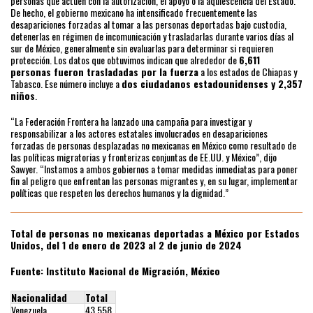
personas que actúen con la autorización, el apoyo o la aquiescencia del Estado.”
De hecho, el gobierno mexicano ha intensificado frecuentemente las
desapariciones forzadas al tomar a las personas deportadas bajo custodia,
detenerlas en régimen de incomunicación y trasladarlas durante varios días al
sur de México, generalmente sin evaluarlas para determinar si requieren
protección. Los datos que obtuvimos indican que alrededor de
6,611
personas fueron trasladadas por la fuerza
a los estados de Chiapas y
Tabasco. Ese número incluye a
dos ciudadanos estadounidenses y 2,357
niños
.
“La Federación Frontera ha lanzado una campaña para investigar y
responsabilizar a los actores estatales involucrados en desapariciones
forzadas de personas desplazadas no mexicanas en México como resultado de
las políticas migratorias y fronterizas conjuntas de EE.UU. y México”, dijo
Sawyer. “Instamos a ambos gobiernos a tomar medidas inmediatas para poner
fin al peligro que enfrentan las personas migrantes y, en su lugar, implementar
políticas que respeten los derechos humanos y la dignidad.”
Total de personas no mexicanas deportadas a México por Estados
Unidos, del 1 de enero de 2023 al 2 de junio de 2024
Fuente:
Instituto Nacional de Migración, México
Nacionalidad
Total
Venezuela
43,558